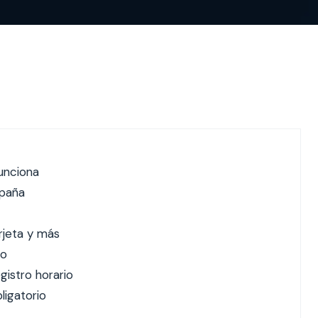
unciona
spaña
arjeta y más
io
gistro horario
ligatorio